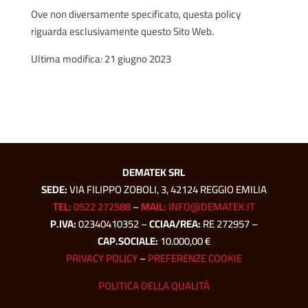
Ove non diversamente specificato, questa policy
riguarda esclusivamente questo Sito Web.
Ultima modifica: 21 giugno 2023
DEMATEK SRL
SEDE:
VIA FILIPPO ZOBOLI, 3, 42124 REGGIO EMILIA
TEL:
0522 272588
–
MAIL:
INFO@DEMATEK.IT
P.IVA:
02340410352 –
CCIAA/REA:
RE 272957 –
CAP.SOCIALE:
10.000,00 €
PRIVACY POLICY
–
PREFERENZE COOKIE
POLITICA DELLA QUALITÀ