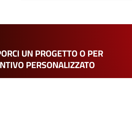
PORCI UN PROGETTO O PER
ENTIVO PERSONALIZZATO
DEMATEK SRL
SEDE:
VIA FILIPPO ZOBOLI, 3, 42124 REGGIO EMILIA
TEL:
0522 272588
–
MAIL:
INFO@DEMATEK.IT
.IVA:
02340410352 –
CCIAA/REA:
RE 272957 –
CAP.SOCIALE:
10.000,00