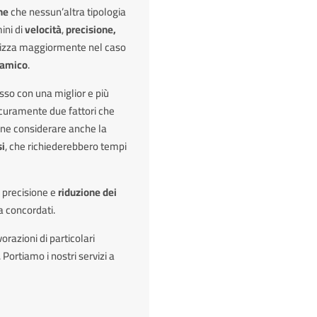
ne
che nessun’altra tipologia
ini di
velocità
,
precisione,
etizza maggiormente nel caso
inamico
.
asso con una miglior e più
sicuramente due fattori che
ene considerare anche la
si
, che richiederebbero tempi
 precisione e
riduzione dei
na concordati.
orazioni di particolari
. Portiamo i nostri servizi a