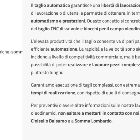
Il
taglio automatico
garantisce una
libertà di lavorazio
di lavorazione o di utensile permette di ottenere, in term
automatismo e
prestazioni
. Questo concetto si concr
del
taglio CNC di valvole e blocchi per il campo oleod
L’elevata produttività che il taglio consente va di pari p
efficiente
automazione
. La rapidità e la velocità sono 
incidono a livello di competitività commerciale, ma è b
possibilità di poter
realizzare e lavorare pezzi comples
piuttosto lunghi.
Garantiamo esecuzione di tagli complessi, con estrema
tempi di realizzazione
, con rispetto di quelli di conseg
Per preventivi o avere altre informazioni sulle nostre lav
oleodinamici,
non esitare a metterti in contatto con noi
Cinisello Balsamo
e a
Somma Lombardo
.