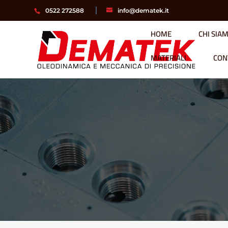
0522 272588
info@dematek.it
HOME
CHI SIA
MATERIALI
CON