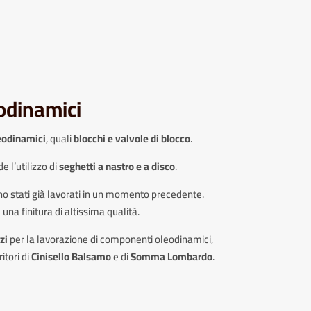
odinamici
eodinamici
, quali
blocchi e valvole di blocco
.
e l’utilizzo di
seghetti a nastro e a disco
.
ono stati già lavorati in un momento precedente.
una finitura di altissima qualità.
zi
per la lavorazione di componenti oleodinamici,
itori di
Cinisello Balsamo
e di
Somma Lombardo
.