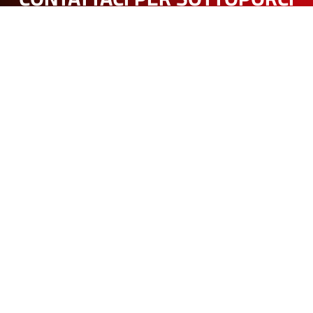
UN PROGETTO O PER
RICHIEDERE UN PREVENTIVO
PERSONALIZZATO
CONTATTACI
DEMATEK SRL
SEDE:
VIA FILIPPO ZOBOLI, 3, 42124 REGGIO EMILIA
TEL:
0522 272588
–
MAIL:
INFO@DEMATEK.IT
P.IVA:
02340410352 –
CCIAA/REA:
RE 272957 –